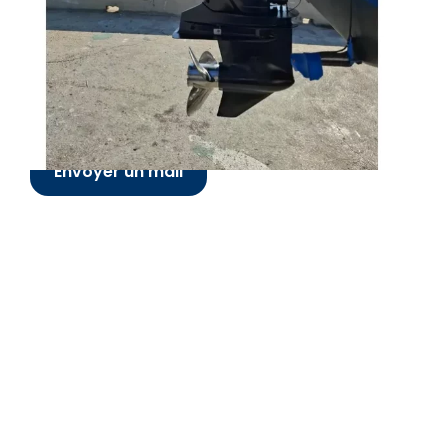
Présenté par
Yacht Broker RF
+33 6 07 05 53 67
Envoyer un mail