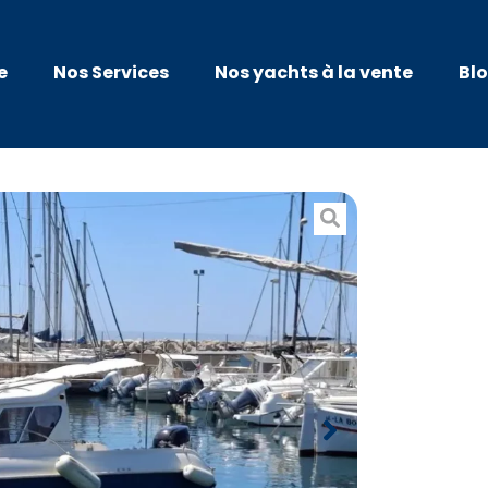
e
Nos Services
Nos yachts à la vente
Bl
Ult
600
Année : 200
Prix : 18 000
TVA payée :
Localisatio
Pavillon : F