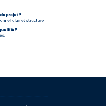
de projet ?
nel, clair et structuré.
alifié ?
es.