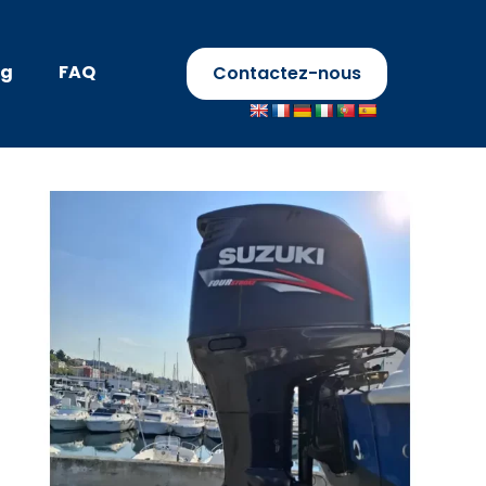
og
FAQ
Contactez-nous
ramar Weekend
6
 €
 Oui
n : Bouche-du-Rhône
rance