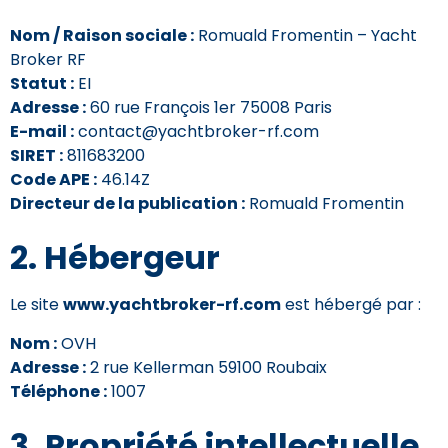
Nom / Raison sociale :
Romuald Fromentin – Yacht
Broker RF
Statut :
EI
Adresse :
60 rue François 1er 75008 Paris
E-mail :
contact@yachtbroker-rf.com
SIRET :
811683200
Code APE :
46.14Z
Directeur de la publication :
Romuald Fromentin
2. Hébergeur
Le site
www.yachtbroker-rf.com
est hébergé par :
Nom :
OVH
Adresse :
2 rue Kellerman 59100 Roubaix
Téléphone :
1007
3. Propriété intellectuelle