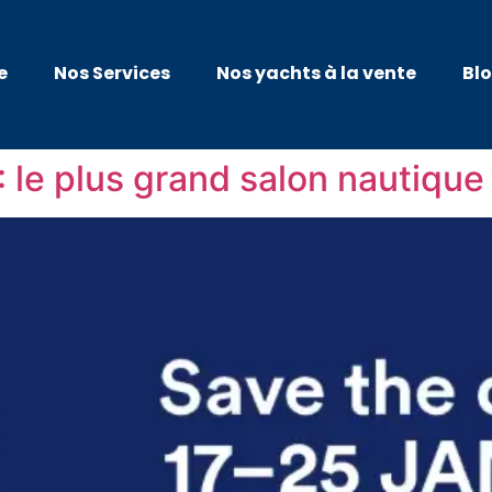
e
Nos Services
Nos yachts à la vente
Bl
 le plus grand salon nautique