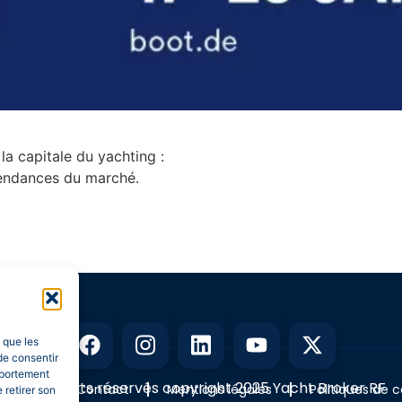
la capitale du yachting :
tendances du marché.
s que les
de consentir
mportement
Tous droits réservés copyright 2025 Yacht Broker RF
rvices
Contact
Mentions légales
Politiques de c
 retirer son